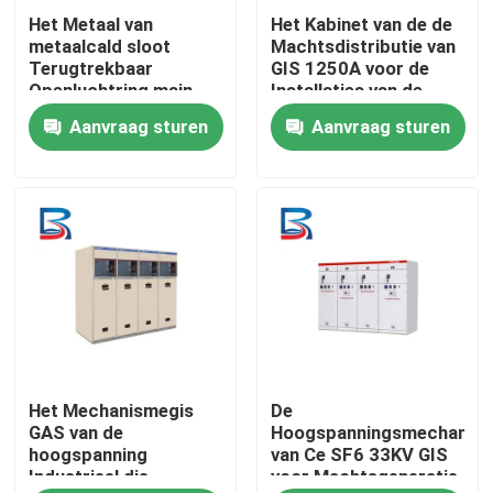
Het Metaal van
Het Kabinet van de de
metaalcald sloot
Machtsdistributie van
Fabrieksreis
Terugtrekbaar
GIS 1250A voor de
Openluchtring main
Installaties van de
unit voor Real Estate
Machtsgeneratie
Aanvraag sturen
Aanvraag sturen
Kwaliteitscontrole
in
Contacteer ons
Nieuws
Gevallen
Het Mechanismegis
De
Verzoek om een Citaat
GAS van de
Hoogspanningsmechanis
hoogspanning
van Ce SF6 33KV GIS
Industrieel die
voor Machtsgeneratie
hoogspanningsmechanisme