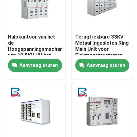
Hulpkantoor van het
Terugtrekbare 33KV
de
Metaal Ingesloten Ring
Hoogspanningsmechanisme
Main Unit voor
van 40.5KV HV het
Elektronetsystemen
Terugtrekbare GAS
Aanvraag sturen
Aanvraag sturen
Geïsoleerde
Huis
Producten
Ongeveer ons