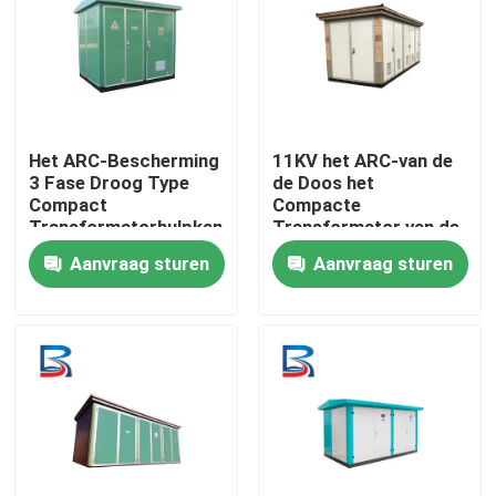
Fabrieksreis
Kwaliteitscontrole
Het ARC-Bescherming
11KV het ARC-van de
3 Fase Droog Type
de Doos het
Contacteer ons
Compact
Compacte
Transformatorhulpkantoor
Transformator van de
voor Dok en Werf
Kabeltak Hulpkantoor
Aanvraag sturen
Aanvraag sturen
IP4X voor Dok
Nieuws
Gevallen
Verzoek om een Citaat
hoogspanningsmechanisme