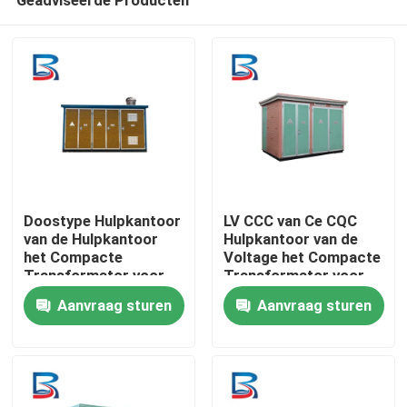
Doostype Hulpkantoor
LV CCC van Ce CQC
van de Hulpkantoor
Hulpkantoor van de
het Compacte
Voltage het Compacte
Transformator voor
Transformator voor
Huis
Machtstransmissie
Vervoer
Aanvraag sturen
Aanvraag sturen
Producten
Ongeveer ons