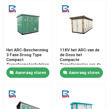
Fabrieksreis
Kwaliteitscontrole
Contacteer ons
Het ARC-Bescherming
11KV het ARC-van de
3 Fase Droog Type
de Doos het
Compact
Compacte
Nieuws
Transformatorhulpkantoor
Transformator van de
voor Dok en Werf
Kabeltak Hulpkantoor
Aanvraag sturen
Aanvraag sturen
IP4X voor Dok
Gevallen
Verzoek om een Citaat
hoogspanningsmechanisme