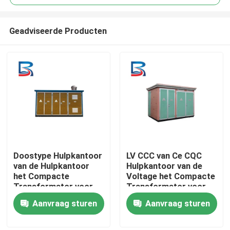
Geadviseerde Producten
Doostype Hulpkantoor
LV CCC van Ce CQC
Huis
van de Hulpkantoor
Hulpkantoor van de
het Compacte
Voltage het Compacte
Transformator voor
Transformator voor
Producten
Machtstransmissie
Vervoer
Aanvraag sturen
Aanvraag sturen
Ongeveer ons