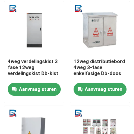
Fabrieksreis
Kwaliteitscontrole
Contacteer ons
4weg verdelingskist 3
12weg distributiebord
fase 12weg
4weg 3-fase
verdelingskist Db-kist
enkelfasige Db-doos
Nieuws
Aanvraag sturen
Aanvraag sturen
Gevallen
Verzoek om een Citaat
hoogspanningsmechanisme