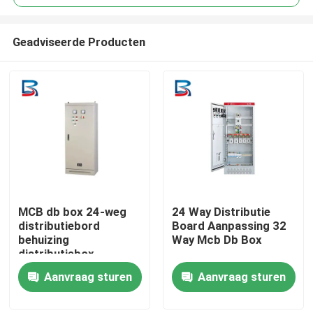
Geadviseerde Producten
MCB db box 24-weg
24 Way Distributie
Huis
distributiebord
Board Aanpassing 32
behuizing
Way Mcb Db Box
distributiebox
Producten
Aanvraag sturen
Aanvraag sturen
Ongeveer ons