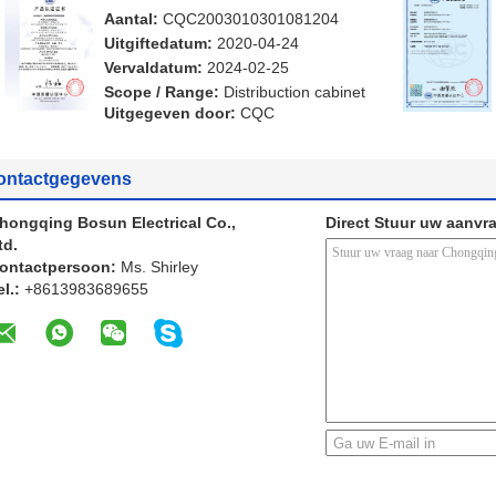
Aantal:
CQC2003010301081204
Uitgiftedatum:
2020-04-24
Vervaldatum:
2024-02-25
Scope / Range:
Distribuction cabinet
Uitgegeven door:
CQC
ontactgegevens
hongqing Bosun Electrical Co.,
Direct Stuur uw aanvr
td.
ontactpersoon:
Ms. Shirley
el.:
+8613983689655