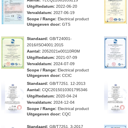
Aantal:
TLCQ22061639219
Uitgiftedatum:
2022-06-20
Vervaldatum:
2027-06-19
Scope / Range:
Electrical product
Uitgegeven door:
GTS
Standaard:
GB/T24001-
2016/ISO4001:2015
Aantal:
2052021e00110R0M
Uitgiftedatum:
2021-07-09
Vervaldatum:
2024-07-09
Scope / Range:
Electrical product
Uitgegeven door:
CCIC
Standaard:
GB/T7251. 12-2013
Aantal:
CQC2015010301795346
Uitgiftedatum:
2020-04-24
Vervaldatum:
2024-12-04
Scope / Range:
Electrical product
Uitgegeven door:
CQC
Standaard:
GB/T7251. 3-2017