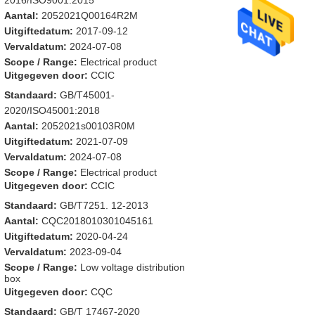
2016/ISO9001:2015
Aantal:
2052021Q00164R2M
Uitgiftedatum:
2017-09-12
Vervaldatum:
2024-07-08
Scope / Range:
Electrical product
Uitgegeven door:
CCIC
Standaard:
GB/T45001-
2020/ISO45001:2018
Aantal:
2052021s00103R0M
Uitgiftedatum:
2021-07-09
Vervaldatum:
2024-07-08
Scope / Range:
Electrical product
Uitgegeven door:
CCIC
Standaard:
GB/T7251. 12-2013
Aantal:
CQC2018010301045161
Uitgiftedatum:
2020-04-24
Vervaldatum:
2023-09-04
Scope / Range:
Low voltage distribution
box
Uitgegeven door:
CQC
Standaard:
GB/T 17467-2020