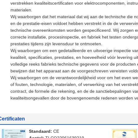
verstrekken kwaliteitscertificaten voor elektrocomponenten, ins
materialen.
Wij waarborgen dat het materiaal dat wij aan de technische die no
en de prestatie-eisen voldoet hebben verstrekt in de de verwer
technische overeenkomsten worden gespecificeerd. Wij zorgen erv
correcte installatie, procesinspectie, en fabriek het testen ond
prestaties tijdens zijn levensduur te ontmoeten.
Wij waarborgen om een gedetailleerde en uitvoerige inspectie van
kwaliteit, specificaties, prestaties, en hoeveelheid vóór levering u
volledige reeks fabrieks technische gegevens voor de producten e
bewijzen dat het apparaat aan de voorgeschreven vereisten vold
Wij waarborgen om de verantwoordelijkheid voor om het even wel
of fouten, technologie, materialen, of verwerking van het verstre
contract, de formele die rekening, en de de sanctiebepalingen van
kwaliteitsongevallen door de bovengenoemde redenen worden ve
Certificaten
Standaard:
CE