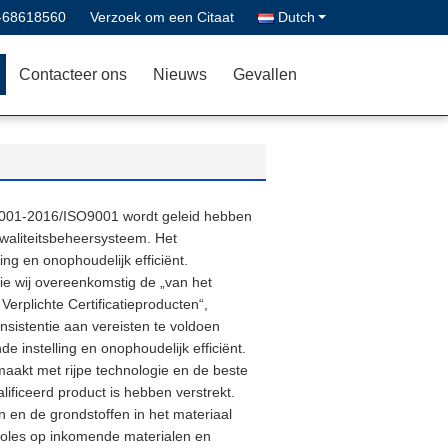
-68618560
Verzoek om een Citaat
Dutch
Contacteer ons
Nieuws
Gevallen
19001-2016/ISO9001 wordt geleid hebben
waliteitsbeheersysteem. Het
ng en onophoudelijk efficiënt.
die wij overeenkomstig de „van het
erplichte Certificatieproducten“,
sistentie aan vereisten te voldoen
 instelling en onophoudelijk efficiënt.
maakt met rijpe technologie en de beste
ficeerd product is hebben verstrekt.
 en de grondstoffen in het materiaal
ntroles op inkomende materialen en