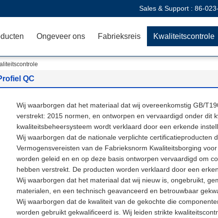
Sales & Support :
86-023
oducten
Ongeveer ons
Fabrieksreis
Kwaliteitscontrole
liteitscontrole
Profiel QC
Wij waarborgen dat het materiaal dat wij overeenkomstig GB/T
verstrekt: 2015 normen, en ontworpen en vervaardigd onder dit k
kwaliteitsbeheersysteem wordt verklaard door een erkende instelli
Wij waarborgen dat de nationale verplichte certificatieproducten 
Vermogensvereisten van de Fabrieksnorm Kwaliteitsborging voor V
worden geleid en en op deze basis ontworpen vervaardigd om con
hebben verstrekt. De producten worden verklaard door een erkende
Wij waarborgen dat het materiaal dat wij nieuw is, ongebruikt, ge
materialen, en een technisch geavanceerd en betrouwbaar gekwali
Wij waarborgen dat de kwaliteit van de gekochte die componenten
worden gebruikt gekwalificeerd is. Wij leiden strikte kwaliteitsco