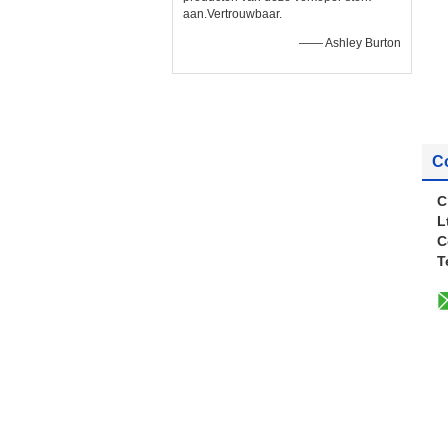
aan.Vertrouwbaar.
—— Ashley Burton
C
C
L
C
T