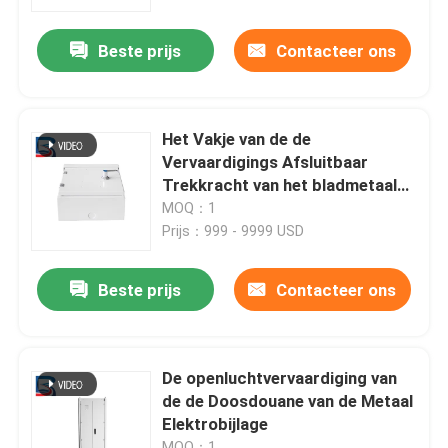
Beste prijs
Contacteer ons
Fabrieksreis
Kwaliteitscontrole
Het Vakje van de de
Vervaardigings Afsluitbaar
Contacteer ons
Trekkracht van het bladmetaal
Elektro Explosiebestendig
MOQ：1
Bijlagevakje IP54
Prijs：999 - 9999 USD
Nieuws
Beste prijs
Contacteer ons
Gevallen
Verzoek om een Citaat
De openluchtvervaardiging van
de de Doosdouane van de Metaal
Elektrobijlage
hoogspanningsmechanisme
MOQ：1