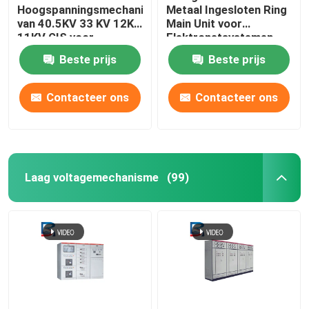
Hoogspanningsmechanisme
Metaal Ingesloten Ring
van 40.5KV 33 KV 12KV
Main Unit voor
11KV GIS voor
Elektronetsystemen
Machtsgeneratie
Beste prijs
Beste prijs
Contacteer ons
Contacteer ons
Laag voltagemechanisme
(99)