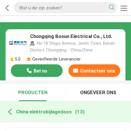
Chongqing Bosun Electrical Co., Ltd.
No.18 Shigui Avenue, Jieshi Town, Banan
District, Chongqing，China,China
5.0
Geverifieerde Leverancier
Bel nu
Contacteer ons
PRODUCTEN
ONGEVEER ONS
China elektrobijlagedoos
(13)