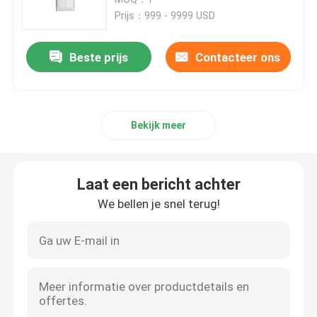
Prijs：999 - 9999 USD
Laag voltagemechanisme
Beste prijs
Contacteer ons
Compact Transformatorhulpkantoor
Bekijk meer
De Doos van de elektromachtsdistributie
Elektrisch Controlekabinet
Laat een bericht achter
We bellen je snel terug!
Elektrobusduct
Elektrokabeldienblad
elektrobijlagedoos