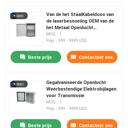
Van de het StaalKabeldoos van
de laserbesnoeiing OEM van de
het Metaal Openlucht
Elektrodoos ODM
MOQ：1
Prijs：999 - 9999 USD
Beste prijs
Contacteer ons
Gegalvaniseerde Openlucht
Weerbestendige Elektrobijlagen
voor Transmissie
MOQ：1
Prijs：999 - 9999 USD
Beste prijs
Contacteer ons