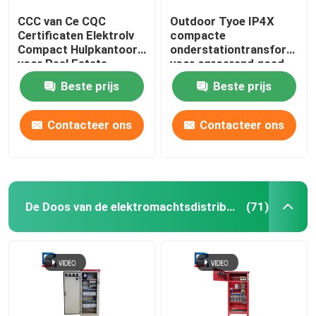
CCC van Ce CQC
Outdoor Tyoe IP4X
Certificaten Elektrolv
compacte
Compact Hulpkantoor
onderstationtransformato
voor Real Estate
voor onroerend goed
en gebouwen
Beste prijs
Beste prijs
Contacteer ons
Contacteer ons
De Doos van de elektromachtsdistributie
(71)