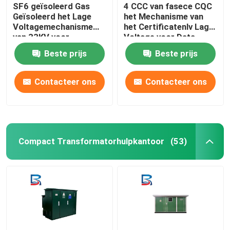
SF6 geïsoleerd Gas
4 CCC van fasece CQC
Geïsoleerd het Lage
het Mechanisme van
Voltagemechanisme
het Certificatenlv Lage
van 33KV voor
Voltage voor Data
Distributiesystemen
Center
Beste prijs
Beste prijs
Contacteer ons
Contacteer ons
Compact Transformatorhulpkantoor
(53)