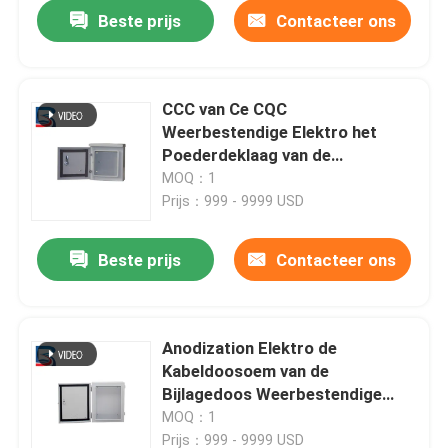
Beste prijs
Contacteer ons
CCC van Ce CQC
Weerbestendige Elektro het
Poederdeklaag van de
Bijlagedoos
MOQ：1
Prijs：999 - 9999 USD
Beste prijs
Contacteer ons
Huis
Anodization Elektro de
Kabeldoosoem van de
Producten
Bijlagedoos Weerbestendige
ODM
MOQ：1
Ongeveer ons
Prijs：999 - 9999 USD