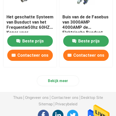
Het geschatte Systeem
Buis van de de Fasebus
van Busduct van het
van 3000AMP
Frequentie50hz 60HZ
4000AMP de
Koper voor
Elektrische Busduct
Motorcontrole
Afgezonderde
Beste prijs
Beste prijs
Contacteer ons
Contacteer ons
Bekijk meer
Thuis
Ongeveer ons
Contacteer ons
Desktop Site
Sitemap
Privacybeleid