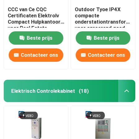
CCC van Ce CQC
Outdoor Tyoe IP4X
Certificaten Elektrolv
compacte
Compact Hulpkantoor
onderstationtransformato
voor Real Estate
voor onroerend goed
en gebouwen
Beste prijs
Beste prijs
Contacteer ons
Contacteer ons
Elektrisch Controlekabinet
(18)