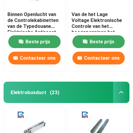
Binnen Openlucht van
Van de het Lage
de Controlekabinetten
Voltage Elektronische
van de Typedouane
Controle van het
Elektrische Antiroest
hoogspannings het
Anticorrosief
Middelgrote Voltage
Beste prijs
Beste prijs
Kabinet IP66
Contacteer ons
Contacteer ons
Elektrobusduct
(23)