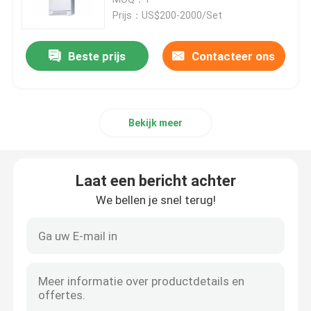
Prijs：US$200-2000/Set
Laag voltagemechanisme
Beste prijs
Contacteer ons
Compact Transformatorhulpkantoor
Bekijk meer
De Doos van de elektromachtsdistributie
Elektrisch Controlekabinet
Laat een bericht achter
We bellen je snel terug!
Elektrobusduct
Elektrokabeldienblad
elektrobijlagedoos