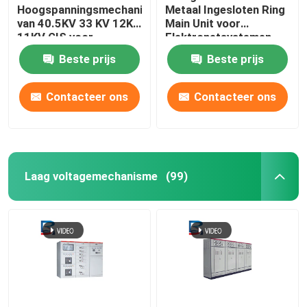
Hoogspanningsmechanisme
Metaal Ingesloten Ring
van 40.5KV 33 KV 12KV
Main Unit voor
11KV GIS voor
Elektronetsystemen
Machtsgeneratie
Beste prijs
Beste prijs
Contacteer ons
Contacteer ons
Laag voltagemechanisme
(99)