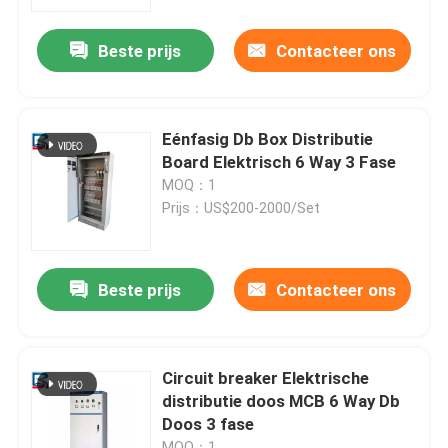
Beste prijs
Contacteer ons
Fabrieksreis
Kwaliteitscontrole
Eénfasig Db Box Distributie
Board Elektrisch 6 Way 3 Fase
Contacteer ons
MOQ：1
Prijs：US$200-2000/Set
Nieuws
Beste prijs
Contacteer ons
Gevallen
Verzoek om een Citaat
Circuit breaker Elektrische
distributie doos MCB 6 Way Db
Doos 3 fase
hoogspanningsmechanisme
MOQ：1