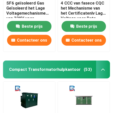
SF6 geïsoleerd Gas
4 CCC van fasece CQC
Geïsoleerd het Lage
het Mechanisme van
Voltagemechanisme
het Certificatenlv Lage
van 33KV voor
Voltage voor Data
Distributiesystemen
Center
Beste prijs
Beste prijs
Contacteer ons
Contacteer ons
Compact Transformatorhulpkantoor
(53)