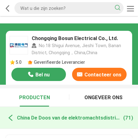
Chongqing Bosun Electrical Co., Ltd.
No.18 Shigui Avenue, Jieshi Town, Banan
District, Chongqing，China,China
5.0
Geverifieerde Leverancier
Bel nu
Contacteer ons
PRODUCTEN
ONGEVEER ONS
China De Doos van de elektromachtsdistributie
(71)